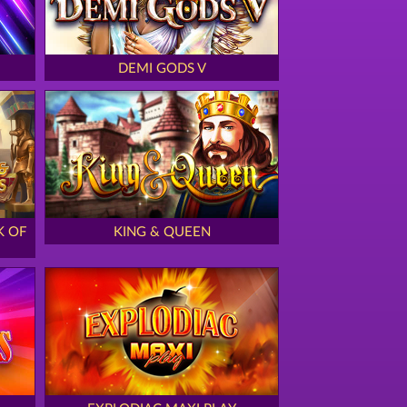
DEMI GODS V
K OF
KING & QUEEN