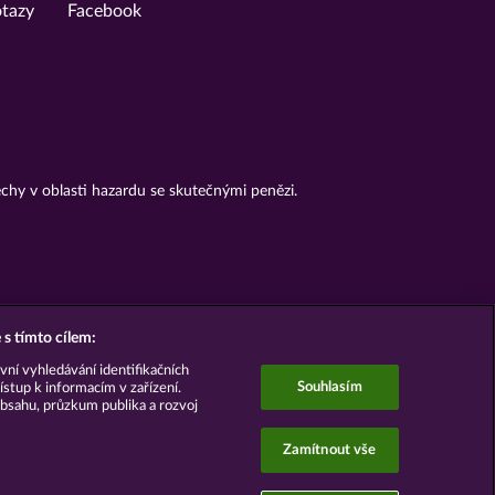
otazy
Facebook
chy v oblasti hazardu se skutečnými penězi.
s tímto cílem:
vní vyhledávání identifikačních
Souhlasím
ístup k informacím v zařízení.
bsahu, průzkum publika a rozvoj
Zamítnout vše