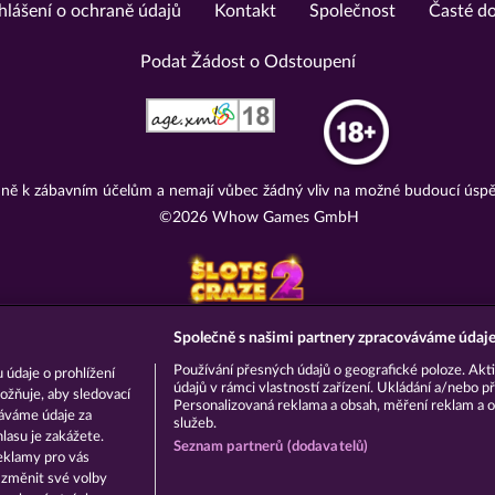
hlášení o ochraně údajů
Kontakt
Společnost
Časté d
Podat Žádost o Odstoupení
adně k zábavním účelům a nemají vůbec žádný vliv na možné budoucí úspě
©2026 Whow Games GmbH
Společně s našimi partnery zpracováváme údaje 
Používání přesných údajů o geografické poloze. Akti
 údaje o prohlížení
údajů v rámci vlastností zařízení. Ukládání a/nebo př
ožňuje, aby sledovací
Personalizovaná reklama a obsah, měření reklam a o
váváme údaje za
služeb.
asu je zakážete.
Seznam partnerů (dodavatelů)
eklamy pro vás
a změnit své volby