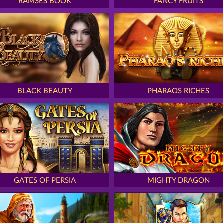
RAMSES BOOK
FANCY FRUITS
BLACK BEAUTY
PHARAOS RICHES
GATES OF PERSIA
MIGHTY DRAGON