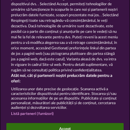
dispozitivul dvs. . Selectând Accept, permiteți tehnologiilor de
urmărire să funcționeze în scopurile în care noi și partenerii noștri
GOLDEN EI OF
FOREVER
prelucrăm datele furnizate, scopuri prezentate mai jos. . Selectând
MOORHUHN
DIAMONDS
Respingeți toate sau retragându-vă consimțământul, le veți
dezactiva. Dacă tehnologiile de urmărire sunt dezactivate, este
Afișează toate jocurile
posibil ca o parte din conținut și anunțurile pe care le vedeți să nu
mai fie la fel de relevante pentru dvs. Puteți reveni la acest meniu
Termeni și condiții
pentru a vă modifica alegerea sau a vă retrage consimțământul, în
orice moment, accesând Gestionați preferințele linkul din partea
de jos a paginii web [sau pictograma plutitoare din partea stângă
Declarație de confidențialitate
jos a paginii web, dacă este cazul]. Varianta aleasă de dvs. va intra
în vigoare în cadrul Site-ul web. Pentru detalii suplimentare, vă
Asistență tehnică
Firmă
rugăm să ne consultați politica privind confidențialitatea.
Atât noi, cât și partenerii noștri prelucrăm datele pentru a
Întrebări frecvente
Facebook
oferi:
Utilizarea unor date precise de geolocație. Scanarea activă a
caracteristicilor dispozitivului pentru identificare. Stocarea și/sau
Trimite Cererea de Retragere
accesarea informațiilor de pe un dispozitiv. Publicitate și conținut
personalizat, măsurători ale publicității și de conținut, cercetarea
audienței și dezvoltarea serviciilor.
Listă parteneri (furnizori)
Jocurile din cazinoul de socializare au ca unic scop
Accept