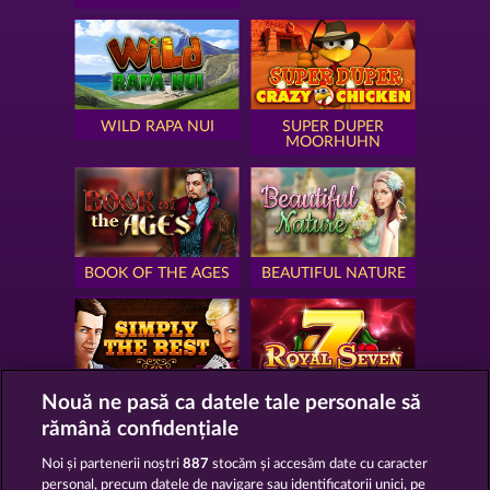
WILD RAPA NUI
SUPER DUPER
MOORHUHN
BOOK OF THE AGES
BEAUTIFUL NATURE
Nouă ne pasă ca datele tale personale să
SIMPLY THE BEST
ROYAL SEVEN
rămână confidențiale
Noi și partenerii noștri
887
stocăm și accesăm date cu caracter
personal, precum datele de navigare sau identificatorii unici, pe