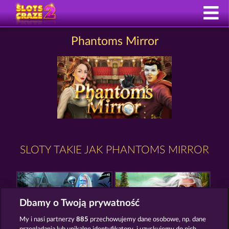
Phantoms Mirror
SLOTY TAKIE JAK PHANTOMS MIRROR
Dbamy o Twoją prywatność
My i nasi partnerzy
885
przechowujemy dane osobowe, np. dane