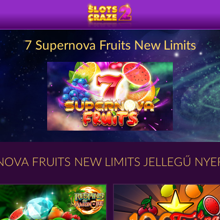
7 Supernova Fruits New Limits
NOVA FRUITS NEW LIMITS JELLEGŰ NY