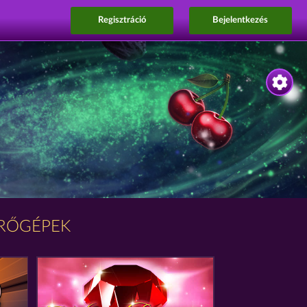
Regisztráció
Bejelentkezés
ERŐGÉPEK