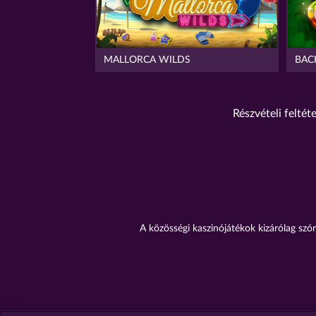
MALLORCA WILDS
BAC
Részvételi feltét
A közösségi kaszinójátékok kizárólag szór