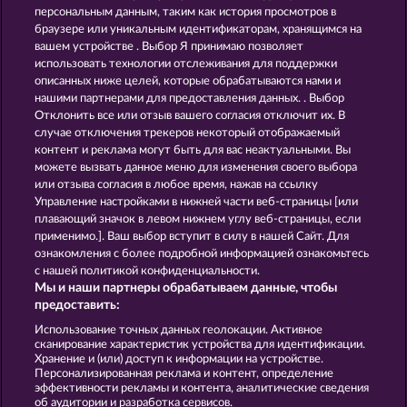
персональным данным, таким как история просмотров в
EXPLODIAC MAXI PLAY
STICKY DIAMONDS
браузере или уникальным идентификаторам, хранящимся на
вашем устройстве . Выбор Я принимаю позволяет
использовать технологии отслеживания для поддержки
описанных ниже целей, которые обрабатываются нами и
нашими партнерами для предоставления данных. . Выбор
Отклонить все или отзыв вашего согласия отключит их. В
случае отключения трекеров некоторый отображаемый
контент и реклама могут быть для вас неактуальными. Вы
SUPER DUPER CHERRY
40 SEVENS
можете вызвать данное меню для изменения своего выбора
или отзыва согласия в любое время, нажав на ссылку
Управление настройками в нижней части веб-страницы [или
плавающий значок в левом нижнем углу веб-страницы, если
Правила
КОНФИДЕНЦИАЛЬНОСТЬ
применимо.]. Ваш выбор вступит в силу в нашей Сайт. Для
ознакомления с более подробной информацией ознакомьтесь
О компании
Компания
ЧаВо
с нашей политикой конфиденциальности.
Мы и наши партнеры обрабатываем данные, чтобы
Facebook
предоставить:
Использование точных данных геолокации. Активное
Отправить Запрос об Отказе
сканирование характеристик устройства для идентификации.
Хранение и (или) доступ к информации на устройстве.
Персонализированная реклама и контент, определение
эффективности рекламы и контента, аналитические сведения
об аудитории и разработка сервисов.