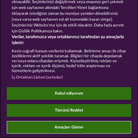
olmayabilir. Seçimlerinizi değiştirmek veya onayınızı geri çekmek
için web sayfasının altındaki Tercihleri Yönet bağlantısına
Sosyal casino oyunları sadece eğlence amaçlıdır ve
tıklayarak istediğiniz zaman bu menüye yeniden dönebilirsiniz
gerçek parayla oynanan kumar oyunlarında
[veya varsa web sayfasının sol alt kısmındaki kayan simge].
gelecekte elde edilebilecek olası başarılar üzerinde
kesinlikle hiçbir etkisi yoktur.
Seçimleriniz Website'mız için de etkili olacaktır. Daha fazla ayrıntı
©2026 Whow Games GmbH
için Gizlilik Politikamıza bakın.
Veriler, tarafımızca veya ortaklarımız tarafından şu amaçlarla
işlenir:
Kesin coğrafi konum verilerini kullanmak. Belirleme amacı ile cihaz
özelliklerini aktif şekilde taramak. Bilgileri bir cihazda depolamak
ve/veya onlara cihazdan erişmek. Kişiselleştirilmiş reklam ve
içerik, reklam ve içerik ölçümü, hedef kitle araştırması ve
hizmetlerin geliştirilmesi.
İş Ortakları Listesi (satıcılar)
Kabul ediyorum
Tümünü Reddet
Amaçları Göster