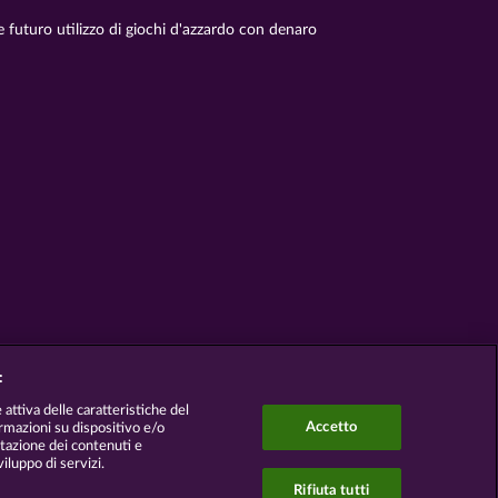
e futuro utilizzo di giochi d'azzardo con denaro
:
 attiva delle caratteristiche del
Accetto
formazioni su dispositivo e/o
utazione dei contenuti e
viluppo di servizi.
Rifiuta tutti