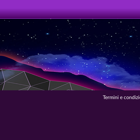
Termini e condizi