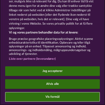
ser, muligvis ikke så relevant for dig. Du kan til enhver tid få vist
denne menu igen for at ændre dine valg eller trække samtykke
Sociale kasinospil har udelukkende et
tilbage når som helst ved at klikke Administrer indstillinger på
underholdningsformål og har absolut ingen
linket nederst på websiden [eller det flydende ikon nederst til
indflydelse på din mulige fremtidssucces inden for
spil med rigtige penge.
venstre på websiden, hvis det er relevant]. Dine valg vil have
©2026 Whow Games GmbH
virkning i vores Website. Se vores privatliv politik for at få flere
oplysninger.
Vi og vores partnere behandler data for at levere:
Bruge præcise geografiske placeringsoplysninger. Aktivt scanne
enhedskarakteristika til identifikation. Opbevare og/eller tilgå
oplysninger på en enhed. Tilpasset annoncering og indhold,
annoncerings- og indholdsmåling, målgruppeundersøgelser og
udvikling af tjenester.
Liste over partnere (leverandører)
Jeg accepterer
Afvis alle
Vis formål