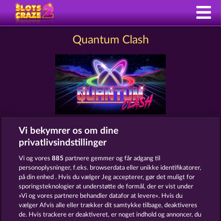
Quantum Clash
Vi bekymrer os om dine
Vilkår og betingelser
Datasikkerhed
privatlivsindstillinger
Kontakt
Virksomhed
FAQ
Facebook
Vi og vores
885
partnere gemmer og får adgang til
personoplysninger, f.eks. browserdata eller unikke identifikatorer,
på din enhed . Hvis du vælger Jeg accepterer, gør det muligt for
Indsend anmodning om tilbagetrækning
sporingsteknologier at understøtte de formål, der er vist under
»Vi og vores partnere behandler datafor at levere«. Hvis du
vælger Afvis alle eller trækker dit samtykke tilbage, deaktiveres
de. Hvis trackere er deaktiveret, er noget indhold og annoncer, du