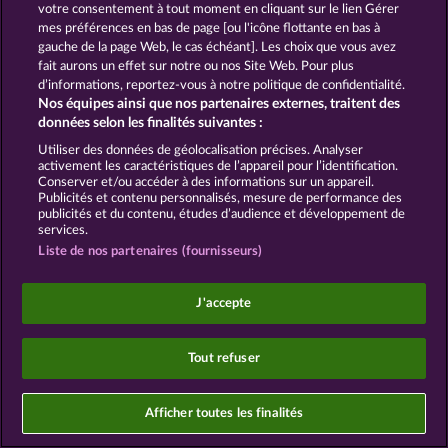
votre consentement à tout moment en cliquant sur le lien Gérer
mes préférences en bas de page [ou l'icône flottante en bas à
gauche de la page Web, le cas échéant]. Les choix que vous avez
fait aurons un effet sur notre ou nos Site Web. Pour plus
Les jeux de casino sociaux sont prévus uniquement
d’informations, reportez-vous à notre politique de confidentialité.
à des fins de divertissement et n'ont absolument
Nos équipes ainsi que nos partenaires externes, traitent des
aucune influence sur vos résultats possibles lors de
données selon les finalités suivantes :
jeux avec de l'argent réel.
©2026 Whow Games GmbH
Utiliser des données de géolocalisation précises. Analyser
activement les caractéristiques de l’appareil pour l’identification.
Conserver et/ou accéder à des informations sur un appareil.
Publicités et contenu personnalisés, mesure de performance des
publicités et du contenu, études d’audience et développement de
services.
Liste de nos partenaires (fournisseurs)
J'accepte
Tout refuser
Afficher toutes les finalités