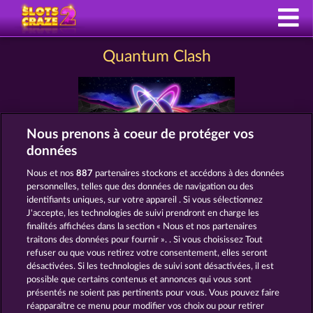
Quantum Clash
Nous prenons à coeur de protéger vos
données
Nous et nos
887
partenaires stockons et accédons à des données
personnelles, telles que des données de navigation ou des
CGU
Charte de confidentialité
identifiants uniques, sur votre appareil . Si vous sélectionnez
J'accepte, les technologies de suivi prendront en charge les
Mentions légales
Société
FAQ
finalités affichées dans la section « Nous et nos partenaires
traitons des données pour fournir ». . Si vous choisissez Tout
refuser ou que vous retirez votre consentement, elles seront
Facebook
désactivées. Si les technologies de suivi sont désactivées, il est
possible que certains contenus et annonces qui vous sont
Envoyer la demande de rétractation
présentés ne soient pas pertinents pour vous. Vous pouvez faire
réapparaître ce menu pour modifier vos choix ou pour retirer