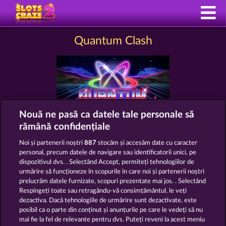
Quantum Clash
Nouă ne pasă ca datele tale personale să
rămână confidențiale
Termeni și condiții
Noi și partenerii noștri
887
stocăm și accesăm date cu caracter
personal, precum datele de navigare sau identificatorii unici, pe
Declarație de confidențialitate
dispozitivul dvs. . Selectând Accept, permiteți tehnologiilor de
urmărire să funcționeze în scopurile în care noi și partenerii noștri
prelucrăm datele furnizate, scopuri prezentate mai jos. . Selectând
Asistență tehnică
Firmă
Respingeți toate sau retragându-vă consimțământul, le veți
dezactiva. Dacă tehnologiile de urmărire sunt dezactivate, este
Întrebări frecvente
Facebook
posibil ca o parte din conținut și anunțurile pe care le vedeți să nu
mai fie la fel de relevante pentru dvs. Puteți reveni la acest meniu