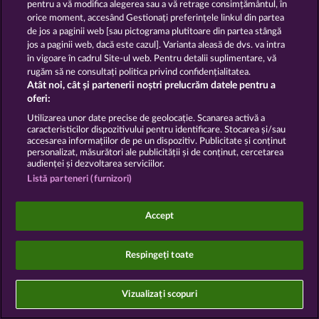
Trimite Cererea de Retragere
pentru a vă modifica alegerea sau a vă retrage consimțământul, în
orice moment, accesând Gestionați preferințele linkul din partea
de jos a paginii web [sau pictograma plutitoare din partea stângă
jos a paginii web, dacă este cazul]. Varianta aleasă de dvs. va intra
în vigoare în cadrul Site-ul web. Pentru detalii suplimentare, vă
rugăm să ne consultați politica privind confidențialitatea.
Atât noi, cât și partenerii noștri prelucrăm datele pentru a
Jocurile din cazinoul de socializare au ca unic scop
oferi:
distracția și nu influențează în niciun fel orice viitor
succes posibil la jocurile de noroc cu bani reali.
Utilizarea unor date precise de geolocație. Scanarea activă a
©2026 Whow Games GmbH
caracteristicilor dispozitivului pentru identificare. Stocarea și/sau
accesarea informațiilor de pe un dispozitiv. Publicitate și conținut
personalizat, măsurători ale publicității și de conținut, cercetarea
audienței și dezvoltarea serviciilor.
Listă parteneri (furnizori)
Accept
Respingeți toate
Vizualizați scopuri