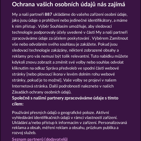
ATLANTIC WILDS
DUCK SHOOTER
Ochrana vašich osobních údajů nás zajímá
My a naši partneři
887
ukládáme do vašeho zařízení osobní údaje,
jako jsou údaje o prohlížení nebo jedinečné identifikátory, a máme
k nim přístup . Výběr Souhlasím umožňuje, aby sledovací
technologie podporovaly účely uvedené v části My a naši partneři
zpracováváme údaje za účelem poskytování . Výběrem Zamítnout
vše nebo odvoláním svého souhlasu je zakážete. Pokud jsou
SAVANNA MOON
BLACK BEAUTY
sledovací technologie zakázány, některé zobrazené obsahy a
reklamy pro vás nemusí být tolik relevantní. Tuto nabídku můžete
kdykoli znovu zobrazit a změnit své volby nebo souhlas odvolat
kliknutím na odkaz Správa předvoleb ve spodní části webové
Podmínky
Prohlášení o ochraně údajů
stránky [nebo plovoucí ikona v levém dolním rohu webové
stránky, pokud je to možné]. Vaše volby se projeví v našem
Kontakt
Společnost
Časté dotazy
Internetová stránka. Další podrobnosti naleznete v našich
Zásadách ochrany osobních údajů.
Společně s našimi partnery zpracováváme údaje s tímto
Facebook
cílem:
Podat Žádost o Odstoupení
Používání přesných údajů o geografické poloze. Aktivní
vyhledávání identifikačních údajů v rámci vlastností zařízení.
Ukládání a/nebo přístup k informacím v zařízení. Personalizovaná
reklama a obsah, měření reklam a obsahu, průzkum publika a
rozvoj služeb.
Seznam partnerů (dodavatelů)