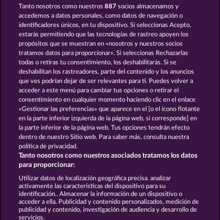
Tanto nosotros como nuestros
887
socios almacenamos y
ATLANTIC WILDS
CUTIE CAT
accedemos a datos personales, como datos de navegación o
identificadores únicos, en tu dispositivo. Si seleccionas Acepto,
estarás permitiendo que las tecnologías de rastreo apoyen los
propósitos que se muestran en «nosotros y nuestros socios
tratamos datos para proporcionar». Si seleccionas Rechazarlas
todas o retiras tu consentimiento, los deshabilitarás. Si se
deshabilitan los rastreadores, parte del contenido y los anuncios
que ves podrían dejar de ser relevantes para ti. Puedes volver a
BEAUTIFUL NATURE
SAVANNA MOON
acceder a este menú para cambiar tus opciones o retirar el
consentimiento en cualquier momento haciendo clic en el enlace
«Gestionar las preferencias» que aparece en el [o el ícono flotante
en la parte inferior izquierda de la página web, si corresponde] en
Términos y condiciones
la parte inferior de la página web. Tus opciones tendrán efecto
dentro de nuestro Sitio web. Para saber más, consulta nuestra
Declaración de privacidad
Aviso Legal
política de privacidad.
Tanto nosotros como nuestros asociados tratamos los datos
Empresa
FAQ
Facebook
para proporcionar:
Utilizar datos de localización geográfica precisa. analizar
Enviar solicitud de desistimiento
activamente las características del dispositivo para su
identificación.. Almacenar la información de un dispositivo o
acceder a ella. Publicidad y contenido personalizados, medición de
publicidad y contenido, investigación de audiencia y desarrollo de
servicios.