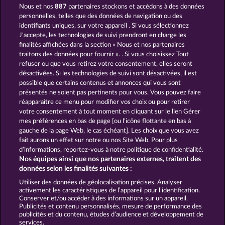
Nous et nos
887
partenaires stockons et accédons à des données
WILD RAPA NUI
CUTIE CAT
personnelles, telles que des données de navigation ou des
identifiants uniques, sur votre appareil . Si vous sélectionnez
J'accepte, les technologies de suivi prendront en charge les
finalités affichées dans la section « Nous et nos partenaires
traitons des données pour fournir ». . Si vous choisissez Tout
refuser ou que vous retirez votre consentement, elles seront
désactivées. Si les technologies de suivi sont désactivées, il est
possible que certains contenus et annonces qui vous sont
SAVANNA MOON
BEAUTIFUL NATURE
présentés ne soient pas pertinents pour vous. Vous pouvez faire
réapparaître ce menu pour modifier vos choix ou pour retirer
votre consentement à tout moment en cliquant sur le lien Gérer
mes préférences en bas de page [ou l'icône flottante en bas à
CGU
Charte de confidentialité
gauche de la page Web, le cas échéant]. Les choix que vous avez
fait aurons un effet sur notre ou nos Site Web. Pour plus
Mentions légales
Société
FAQ
d’informations, reportez-vous à notre politique de confidentialité.
Nos équipes ainsi que nos partenaires externes, traitent des
Facebook
données selon les finalités suivantes :
Utiliser des données de géolocalisation précises. Analyser
Envoyer la demande de rétractation
activement les caractéristiques de l’appareil pour l’identification.
Conserver et/ou accéder à des informations sur un appareil.
Publicités et contenu personnalisés, mesure de performance des
publicités et du contenu, études d’audience et développement de
services.