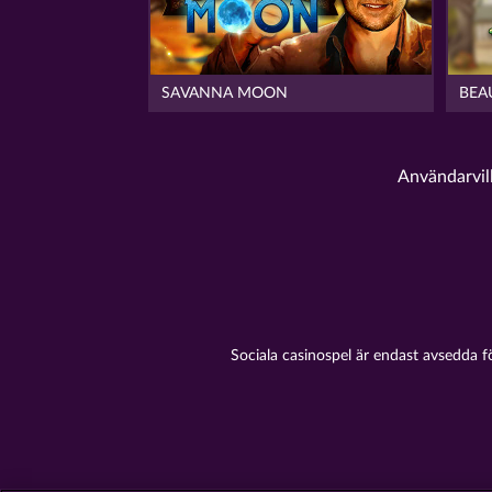
SAVANNA MOON
BEA
Användarvil
Sociala casinospel är endast avsedda f