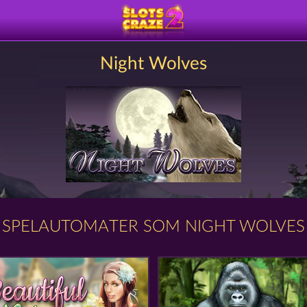
Night Wolves
SPELAUTOMATER SOM NIGHT WOLVES