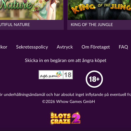
UTIFUL NATURE
KING OF THE JUNGLE
lkor
Sekretesspolicy
Avtryck
Om Företaget
FAQ
Skicka in en begäran om att ångra köpet
ör underhållningsändamål och har absolut inget inflytande på eventuell fr
©2026 Whow Games GmbH