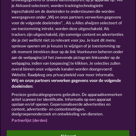
browsegegevens of unieke identificatoren, op je apparaat op . Als
ATLANTIC WILDS
GOLDEN EI OF MOORHUHN
je Akkoord selecteert, worden trackingtechnologieën
ingeschakeld om de doeleinden te ondersteunen die worden
weergegeven onder „Wij en onze partners verwerken gegevens
voor de volgende doeleinden”. . Als u Alles afwijzen selecteert of
uw toestemming intrekt, worden deze uitgeschakeld. Als
trackers zijn uitgeschakeld, zijn sommige content en advertenties
die je ziet wellicht niet zo relevant voor jou. Je kunt dit menu
opnieuw openen om je keuzes te wijzigen of je toestemming op
BLACK BEAUTY
DUCK SHOOTER
elk moment intrekken door op de link Voorkeuren beheren onder
aan de webpagina [of het zwevende pictogram linksonder op de
webpagina, indien van toepassing] te klikken. Je selecties zullen
Algemene voorwaarden
Privacyverklaring
overal binnen onze volgende kanalen worden doorgevoerd:
Website. Raadpleeg ons privacybeleid voor meer informatie.
Wij en onze partners verwerken gegevens voor de volgende
Colofon
Bedrijf
FAQ
Facebook
doeleinden:
Terugbetalingsverzoek indienen
Precieze geolocatiegegevens gebruiken. De apparaatkenmerken
actief scannen ter identificatie. Informatie op een apparaat
opslaan en/of openen. Gepersonaliseerde advertenties en
content, advertentie- en contentmetingen,
doelgroepenonderzoek en ontwikkeling van diensten.
Partnerlijst (derden)
Sociale casino games zijn enkel bedoeld voor
entertainment en hebben absoluut geen enkele