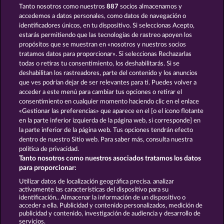
Tanto nosotros como nuestros
887
socios almacenamos y
GOLDEN EI OF MOORHUHN
WILD RAPA NUI
accedemos a datos personales, como datos de navegación o
identificadores únicos, en tu dispositivo. Si seleccionas Acepto,
estarás permitiendo que las tecnologías de rastreo apoyen los
propósitos que se muestran en «nosotros y nuestros socios
tratamos datos para proporcionar». Si seleccionas Rechazarlas
todas o retiras tu consentimiento, los deshabilitarás. Si se
deshabilitan los rastreadores, parte del contenido y los anuncios
que ves podrían dejar de ser relevantes para ti. Puedes volver a
CUTIE CAT
ATLANTIC WILDS
acceder a este menú para cambiar tus opciones o retirar el
consentimiento en cualquier momento haciendo clic en el enlace
«Gestionar las preferencias» que aparece en el [o el ícono flotante
en la parte inferior izquierda de la página web, si corresponde] en
Términos y condiciones
la parte inferior de la página web. Tus opciones tendrán efecto
dentro de nuestro Sitio web. Para saber más, consulta nuestra
Declaración de privacidad
Aviso Legal
política de privacidad.
Tanto nosotros como nuestros asociados tratamos los datos
Empresa
FAQ
Facebook
para proporcionar:
Utilizar datos de localización geográfica precisa. analizar
Enviar solicitud de desistimiento
activamente las características del dispositivo para su
identificación.. Almacenar la información de un dispositivo o
acceder a ella. Publicidad y contenido personalizados, medición de
publicidad y contenido, investigación de audiencia y desarrollo de
servicios.