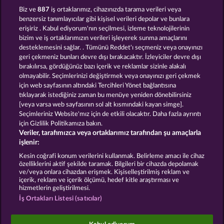
100 FLARING FRUITS
FROOTY TROUPE SUN SPLASH
Biz ve
887
iş ortaklarımız, cihazınızda tarama verileri veya
benzersiz tanımlayıcılar gibi kişisel verileri depolar ve bunlara
erişiriz . Kabul ediyorum'nın seçilmesi, izleme teknolojilerinin
bizim ve iş ortaklarımızın verileri işleyerek sunma amaçlarını
desteklemesini sağlar. . Tümünü Reddet'ı seçmeniz veya onayınızı
geri çekmeniz bunları devre dışı bırakacaktır. İzleyiciler devre dışı
bırakılırsa, gördüğünüz bazı içerik ve reklamlar sizinle alakalı
olmayabilir. Seçimlerinizi değiştirmek veya onayınızı geri çekmek
40 SEVENS
WILD RUBIES
için web sayfasının altındaki Tercihleri Yönet bağlantısına
tıklayarak istediğiniz zaman bu menüye yeniden dönebilirsiniz
[veya varsa web sayfasının sol alt kısmındaki kayan simge].
Hüküm ve Koşullar
Gizlilik Beyanı
Künye
Seçimleriniz Website'mız için de etkili olacaktır. Daha fazla ayrıntı
için Gizlilik Politikamıza bakın.
Veriler, tarafımızca veya ortaklarımız tarafından şu amaçlarla
Şirket
SSS
Facebook
işlenir:
İptal talebini gönder
Kesin coğrafi konum verilerini kullanmak. Belirleme amacı ile cihaz
özelliklerini aktif şekilde taramak. Bilgileri bir cihazda depolamak
ve/veya onlara cihazdan erişmek. Kişiselleştirilmiş reklam ve
içerik, reklam ve içerik ölçümü, hedef kitle araştırması ve
hizmetlerin geliştirilmesi.
İş Ortakları Listesi (satıcılar)
Sosyal casino oyunları sadece eğlence amaçlıdır ve
gerçek parayla oynanan kumar oyunlarında