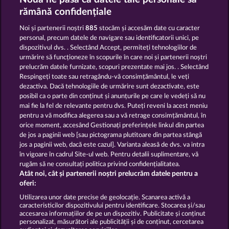
BACK TO THE FRUITS ROAR
FANCY FRUITS ROAR
rămână confidențiale
Noi și partenerii noștri
885
stocăm și accesăm date cu caracter
personal, precum datele de navigare sau identificatorii unici, pe
dispozitivul dvs. . Selectând Accept, permiteți tehnologiilor de
urmărire să funcționeze în scopurile în care noi și partenerii noștri
prelucrăm datele furnizate, scopuri prezentate mai jos. . Selectând
Respingeți toate sau retragându-vă consimțământul, le veți
FRUITS & WILDS 2
BACK TO THE FRUITS
dezactiva. Dacă tehnologiile de urmărire sunt dezactivate, este
posibil ca o parte din conținut și anunțurile pe care le vedeți să nu
mai fie la fel de relevante pentru dvs. Puteți reveni la acest meniu
Termeni și condiții
pentru a vă modifica alegerea sau a vă retrage consimțământul, în
orice moment, accesând Gestionați preferințele linkul din partea
de jos a paginii web [sau pictograma plutitoare din partea stângă
Declarație de confidențialitate
jos a paginii web, dacă este cazul]. Varianta aleasă de dvs. va intra
în vigoare în cadrul Site-ul web. Pentru detalii suplimentare, vă
Asistență tehnică
Firmă
rugăm să ne consultați politica privind confidențialitatea.
Atât noi, cât și partenerii noștri prelucrăm datele pentru a
Întrebări frecvente
Facebook
oferi:
Utilizarea unor date precise de geolocație. Scanarea activă a
caracteristicilor dispozitivului pentru identificare. Stocarea și/sau
Trimite Cererea de Retragere
accesarea informațiilor de pe un dispozitiv. Publicitate și conținut
personalizat, măsurători ale publicității și de conținut, cercetarea