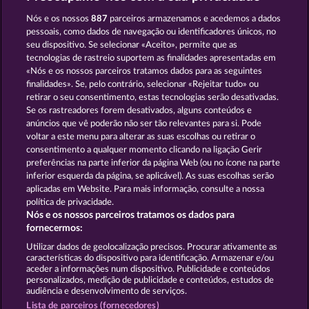
3 GOLDEN CHERRIES
BACK TO THE FRUITS ROAR
Nós e os nossos
887
parceiros armazenamos e acedemos a dados
pessoais, como dados de navegação ou identificadores únicos, no
seu dispositivo. Se selecionar «Aceito», permite que as
tecnologias de rastreio suportem as finalidades apresentadas em
«Nós e os nossos parceiros tratamos dados para as seguintes
finalidades». Se, pelo contrário, selecionar «Rejeitar tudo» ou
retirar o seu consentimento, estas tecnologias serão desativadas.
EXPLODIAC RHFP
5 EMBER WILDS
Se os rastreadores forem desativados, alguns conteúdos e
anúncios que vê poderão não ser tão relevantes para si. Pode
voltar a este menu para alterar as suas escolhas ou retirar o
consentimento a qualquer momento clicando na ligação Gerir
Termos e Condições
preferências na parte inferior da página Web (ou no ícone na parte
inferior esquerda da página, se aplicável). As suas escolhas serão
Declaração de Privacidade
Marca
aplicadas em Website. Para mais informação, consulte a nossa
política de privacidade.
Nós e os nossos parceiros tratamos os dados para
Empresa
Perguntas frequentes
Facebook
fornecermos:
Enviar pedido de rescisão
Utilizar dados de geolocalização precisos. Procurar ativamente as
características do dispositivo para identificação. Armazenar e/ou
aceder a informações num dispositivo. Publicidade e conteúdos
personalizados, medição de publicidade e conteúdos, estudos de
audiência e desenvolvimento de serviços.
Lista de parceiros (fornecedores)