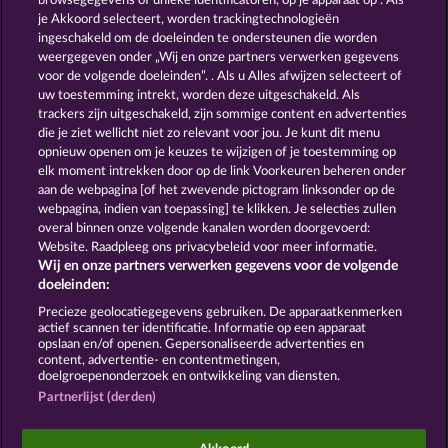
browsegegevens of unieke identificatoren, op je apparaat op . Als
JACK POTTER AND THE BOOK OF TEOS
MAGIC BOOK 6
je Akkoord selecteert, worden trackingtechnologieën
ingeschakeld om de doeleinden te ondersteunen die worden
weergegeven onder „Wij en onze partners verwerken gegevens
voor de volgende doeleinden”. . Als u Alles afwijzen selecteert of
uw toestemming intrekt, worden deze uitgeschakeld. Als
trackers zijn uitgeschakeld, zijn sommige content en advertenties
die je ziet wellicht niet zo relevant voor jou. Je kunt dit menu
opnieuw openen om je keuzes te wijzigen of je toestemming op
THE BLACK BOOK OF PIRATES
ATLAS OF LEGENDS
elk moment intrekken door op de link Voorkeuren beheren onder
aan de webpagina [of het zwevende pictogram linksonder op de
webpagina, indien van toepassing] te klikken. Je selecties zullen
Algemene voorwaarden
Privacyverklaring
overal binnen onze volgende kanalen worden doorgevoerd:
Website. Raadpleeg ons privacybeleid voor meer informatie.
Wij en onze partners verwerken gegevens voor de volgende
Colofon
Bedrijf
FAQ
Facebook
doeleinden:
Terugbetalingsverzoek indienen
Precieze geolocatiegegevens gebruiken. De apparaatkenmerken
actief scannen ter identificatie. Informatie op een apparaat
opslaan en/of openen. Gepersonaliseerde advertenties en
content, advertentie- en contentmetingen,
doelgroepenonderzoek en ontwikkeling van diensten.
Partnerlijst (derden)
Sociale casino games zijn enkel bedoeld voor
entertainment en hebben absoluut geen enkele