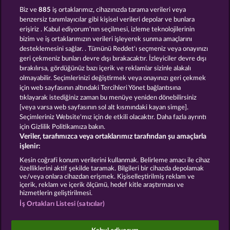
RAMSES BOOK
JACK POTTER AND THE BOOK OF DYNASTIES
Biz ve
885
iş ortaklarımız, cihazınızda tarama verileri veya
benzersiz tanımlayıcılar gibi kişisel verileri depolar ve bunlara
erişiriz . Kabul ediyorum'nın seçilmesi, izleme teknolojilerinin
bizim ve iş ortaklarımızın verileri işleyerek sunma amaçlarını
desteklemesini sağlar. . Tümünü Reddet'ı seçmeniz veya onayınızı
geri çekmeniz bunları devre dışı bırakacaktır. İzleyiciler devre dışı
bırakılırsa, gördüğünüz bazı içerik ve reklamlar sizinle alakalı
olmayabilir. Seçimlerinizi değiştirmek veya onayınızı geri çekmek
MAGIC BOOK 6
ATLAS OF LEGENDS
için web sayfasının altındaki Tercihleri Yönet bağlantısına
tıklayarak istediğiniz zaman bu menüye yeniden dönebilirsiniz
[veya varsa web sayfasının sol alt kısmındaki kayan simge].
Hüküm ve Koşullar
Gizlilik Beyanı
Künye
Seçimleriniz Website'mız için de etkili olacaktır. Daha fazla ayrıntı
için Gizlilik Politikamıza bakın.
Veriler, tarafımızca veya ortaklarımız tarafından şu amaçlarla
Şirket
SSS
Facebook
işlenir:
İptal talebini gönder
Kesin coğrafi konum verilerini kullanmak. Belirleme amacı ile cihaz
özelliklerini aktif şekilde taramak. Bilgileri bir cihazda depolamak
ve/veya onlara cihazdan erişmek. Kişiselleştirilmiş reklam ve
içerik, reklam ve içerik ölçümü, hedef kitle araştırması ve
hizmetlerin geliştirilmesi.
İş Ortakları Listesi (satıcılar)
Sosyal casino oyunları sadece eğlence amaçlıdır ve
gerçek parayla oynanan kumar oyunlarında