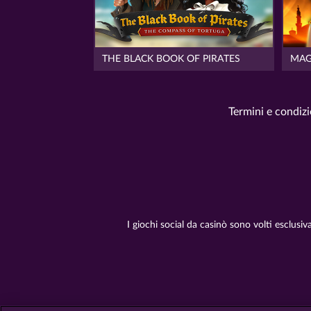
THE BLACK BOOK OF PIRATES
MAG
Termini e condizi
I giochi social da casinò sono volti esclusi