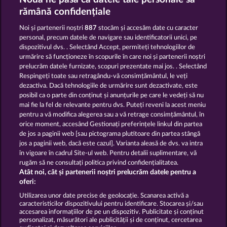
RAMSES BOOK
PALACE OF TREASURES
rămână confidențiale
Noi și partenerii noștri
887
stocăm și accesăm date cu caracter
personal, precum datele de navigare sau identificatorii unici, pe
dispozitivul dvs. . Selectând Accept, permiteți tehnologiilor de
urmărire să funcționeze în scopurile în care noi și partenerii noștri
prelucrăm datele furnizate, scopuri prezentate mai jos. . Selectând
Respingeți toate sau retragându-vă consimțământul, le veți
THE WARLOCKS BOOK
THE BLACK BOOK OF PIRATES
dezactiva. Dacă tehnologiile de urmărire sunt dezactivate, este
posibil ca o parte din conținut și anunțurile pe care le vedeți să nu
mai fie la fel de relevante pentru dvs. Puteți reveni la acest meniu
Termeni și condiții
pentru a vă modifica alegerea sau a vă retrage consimțământul, în
orice moment, accesând Gestionați preferințele linkul din partea
de jos a paginii web [sau pictograma plutitoare din partea stângă
Declarație de confidențialitate
jos a paginii web, dacă este cazul]. Varianta aleasă de dvs. va intra
în vigoare în cadrul Site-ul web. Pentru detalii suplimentare, vă
Asistență tehnică
Firmă
rugăm să ne consultați politica privind confidențialitatea.
Atât noi, cât și partenerii noștri prelucrăm datele pentru a
Întrebări frecvente
Facebook
oferi:
Utilizarea unor date precise de geolocație. Scanarea activă a
caracteristicilor dispozitivului pentru identificare. Stocarea și/sau
Trimite Cererea de Retragere
accesarea informațiilor de pe un dispozitiv. Publicitate și conținut
personalizat, măsurători ale publicității și de conținut, cercetarea