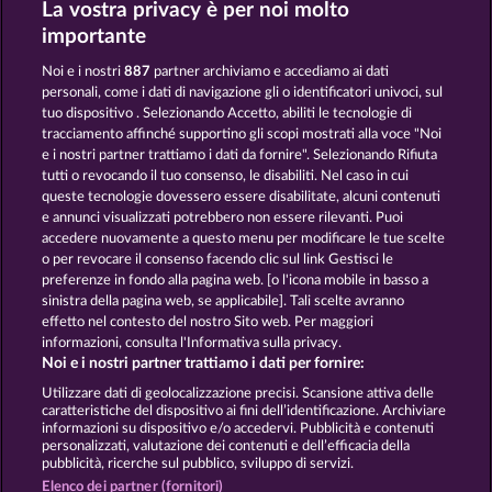
La vostra privacy è per noi molto
GATES OF ISHTAR
VALKYRIES - THE NIBELUNG LEGENDS
importante
Noi e i nostri
887
partner archiviamo e accediamo ai dati
personali, come i dati di navigazione gli o identificatori univoci, sul
tuo dispositivo . Selezionando Accetto, abiliti le tecnologie di
tracciamento affinché supportino gli scopi mostrati alla voce "Noi
e i nostri partner trattiamo i dati da fornire". Selezionando Rifiuta
THE GRIFFIN
CREATURES OF THE NIGHT
tutti o revocando il tuo consenso, le disabiliti. Nel caso in cui
queste tecnologie dovessero essere disabilitate, alcuni contenuti
e annunci visualizzati potrebbero non essere rilevanti. Puoi
accedere nuovamente a questo menu per modificare le tue scelte
Termini e condizioni
o per revocare il consenso facendo clic sul link Gestisci le
preferenze in fondo alla pagina web. [o l'icona mobile in basso a
Informativa sulla privacy
Note legali
sinistra della pagina web, se applicabile]. Tali scelte avranno
effetto nel contesto del nostro Sito web. Per maggiori
Società
FAQ
Facebook
informazioni, consulta l'Informativa sulla privacy.
Noi e i nostri partner trattiamo i dati per fornire:
Invia richiesta di recesso
Utilizzare dati di geolocalizzazione precisi. Scansione attiva delle
caratteristiche del dispositivo ai fini dell’identificazione. Archiviare
informazioni su dispositivo e/o accedervi. Pubblicità e contenuti
personalizzati, valutazione dei contenuti e dell’efficacia della
pubblicità, ricerche sul pubblico, sviluppo di servizi.
Elenco dei partner (fornitori)