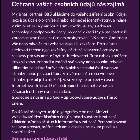
MAGIC MIRROR
VALKYRIES - THE NIBELUNG LEGENDS
Ochrana vašich osobních údajů nás zajímá
My a naši partneři
885
ukládáme do vašeho zařízení osobní údaje,
jako jsou údaje o prohlížení nebo jedinečné identifikátory, a máme
k nim přístup . Výběr Souhlasím umožňuje, aby sledovací
technologie podporovaly účely uvedené v části My a naši partneři
zpracováváme údaje za účelem poskytování . Výběrem Zamítnout
vše nebo odvoláním svého souhlasu je zakážete. Pokud jsou
MAGIC STONE
MIGHTY DRAGON
sledovací technologie zakázány, některé zobrazené obsahy a
reklamy pro vás nemusí být tolik relevantní. Tuto nabídku můžete
kdykoli znovu zobrazit a změnit své volby nebo souhlas odvolat
kliknutím na odkaz Správa předvoleb ve spodní části webové
Podmínky
Prohlášení o ochraně údajů
stránky [nebo plovoucí ikona v levém dolním rohu webové
stránky, pokud je to možné]. Vaše volby se projeví v našem
Kontakt
Společnost
Časté dotazy
Internetová stránka. Další podrobnosti naleznete v našich
Zásadách ochrany osobních údajů.
Společně s našimi partnery zpracováváme údaje s tímto
Facebook
cílem:
Podat Žádost o Odstoupení
Používání přesných údajů o geografické poloze. Aktivní
vyhledávání identifikačních údajů v rámci vlastností zařízení.
Ukládání a/nebo přístup k informacím v zařízení. Personalizovaná
reklama a obsah, měření reklam a obsahu, průzkum publika a
rozvoj služeb.
Seznam partnerů (dodavatelů)