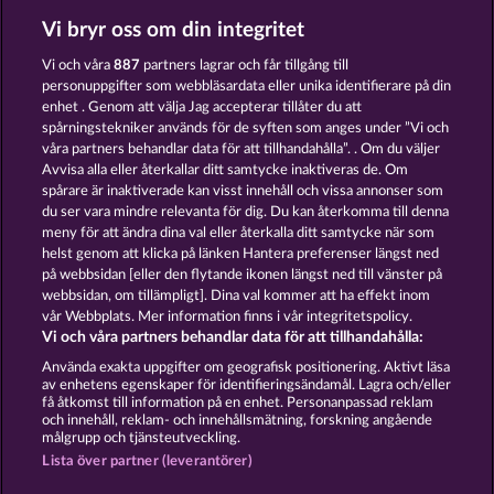
Vi bryr oss om din integritet
GATES OF ISHTAR
THE GRIFFIN
Vi och våra
887
partners lagrar och får tillgång till
personuppgifter som webbläsardata eller unika identifierare på din
enhet . Genom att välja Jag accepterar tillåter du att
spårningstekniker används för de syften som anges under ”Vi och
våra partners behandlar data för att tillhandahålla”. . Om du väljer
Avvisa alla eller återkallar ditt samtycke inaktiveras de. Om
spårare är inaktiverade kan visst innehåll och vissa annonser som
MAGIC MIRROR
THE GUARDIAN GOD: HEIMDALL'S HORN
du ser vara mindre relevanta för dig. Du kan återkomma till denna
meny för att ändra dina val eller återkalla ditt samtycke när som
helst genom att klicka på länken Hantera preferenser längst ned
Användarvillkor
Sekretesspolicy
Avtryck
på webbsidan [eller den flytande ikonen längst ned till vänster på
webbsidan, om tillämpligt]. Dina val kommer att ha effekt inom
vår Webbplats. Mer information finns i vår integritetspolicy.
Om Företaget
FAQ
Facebook
Vi och våra partners behandlar data för att tillhandahålla:
Skicka in en begäran om att ångra köpet
Använda exakta uppgifter om geografisk positionering. Aktivt läsa
av enhetens egenskaper för identifieringsändamål. Lagra och/eller
få åtkomst till information på en enhet. Personanpassad reklam
och innehåll, reklam- och innehållsmätning, forskning angående
målgrupp och tjänsteutveckling.
Lista över partner (leverantörer)