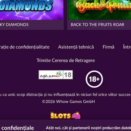
CKY DIAMONDS
BACK TO THE FRUITS ROAR
ație de confidențialitate
Asistență tehnică
Firmă
Înt
Trimite Cererea de Retragere
 ca unic scop distracția și nu influențează în niciun fel orice viitor succes 
©2026 Whow Games GmbH
 confidențiale
Atât noi, cât și partenerii noștri prelucrăm datel