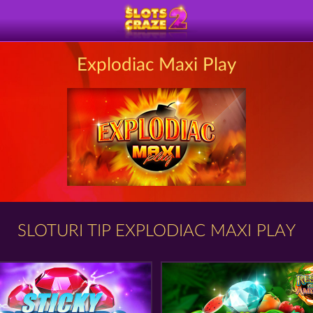
Explodiac Maxi Play
SLOTURI TIP EXPLODIAC MAXI PLAY