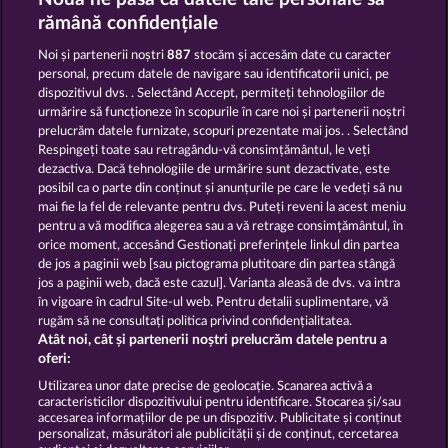
40 SEVENS
FROOTY TROUPE SUN SPLASH
rămână confidențiale
Noi și partenerii noștri
887
stocăm și accesăm date cu caracter
personal, precum datele de navigare sau identificatorii unici, pe
dispozitivul dvs. . Selectând Accept, permiteți tehnologiilor de
urmărire să funcționeze în scopurile în care noi și partenerii noștri
prelucrăm datele furnizate, scopuri prezentate mai jos. . Selectând
Respingeți toate sau retragându-vă consimțământul, le veți
STICKY DIAMONDS
BACK TO THE FRUITS
dezactiva. Dacă tehnologiile de urmărire sunt dezactivate, este
posibil ca o parte din conținut și anunțurile pe care le vedeți să nu
mai fie la fel de relevante pentru dvs. Puteți reveni la acest meniu
Termeni și condiții
pentru a vă modifica alegerea sau a vă retrage consimțământul, în
orice moment, accesând Gestionați preferințele linkul din partea
de jos a paginii web [sau pictograma plutitoare din partea stângă
Declarație de confidențialitate
jos a paginii web, dacă este cazul]. Varianta aleasă de dvs. va intra
în vigoare în cadrul Site-ul web. Pentru detalii suplimentare, vă
Asistență tehnică
Firmă
rugăm să ne consultați politica privind confidențialitatea.
Atât noi, cât și partenerii noștri prelucrăm datele pentru a
Întrebări frecvente
Facebook
oferi:
Utilizarea unor date precise de geolocație. Scanarea activă a
caracteristicilor dispozitivului pentru identificare. Stocarea și/sau
Trimite Cererea de Retragere
accesarea informațiilor de pe un dispozitiv. Publicitate și conținut
personalizat, măsurători ale publicității și de conținut, cercetarea