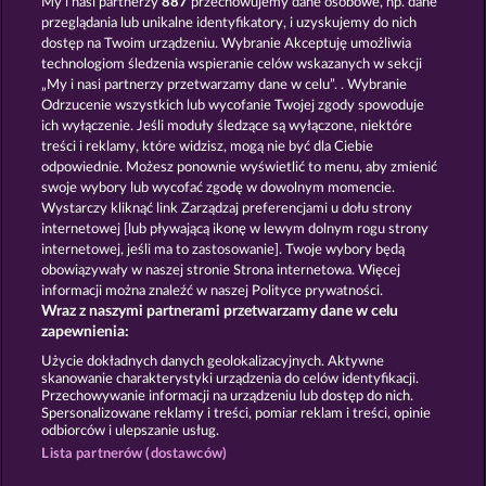
My i nasi partnerzy
887
przechowujemy dane osobowe, np. dane
przeglądania lub unikalne identyfikatory, i uzyskujemy do nich
FRUIT MANIA RHFP
FROOTY TROUPE SUN SPLASH
dostęp na Twoim urządzeniu. Wybranie Akceptuję umożliwia
technologiom śledzenia wspieranie celów wskazanych w sekcji
„My i nasi partnerzy przetwarzamy dane w celu”. . Wybranie
Odrzucenie wszystkich lub wycofanie Twojej zgody spowoduje
ich wyłączenie. Jeśli moduły śledzące są wyłączone, niektóre
treści i reklamy, które widzisz, mogą nie być dla Ciebie
odpowiednie. Możesz ponownie wyświetlić to menu, aby zmienić
swoje wybory lub wycofać zgodę w dowolnym momencie.
40 THIEVES
40 SEVENS
Wystarczy kliknąć link Zarządzaj preferencjami u dołu strony
internetowej [lub pływającą ikonę w lewym dolnym rogu strony
internetowej, jeśli ma to zastosowanie]. Twoje wybory będą
Zasady i warunki
Polityka prywatności
obowiązywały w naszej stronie Strona internetowa. Więcej
informacji można znaleźć w naszej Polityce prywatności.
Wraz z naszymi partnerami przetwarzamy dane w celu
Nota prawna
Firma
FAQ
Facebook
zapewnienia:
Prześlij wniosek o wypłatę
Użycie dokładnych danych geolokalizacyjnych. Aktywne
skanowanie charakterystyki urządzenia do celów identyfikacji.
Przechowywanie informacji na urządzeniu lub dostęp do nich.
Spersonalizowane reklamy i treści, pomiar reklam i treści, opinie
odbiorców i ulepszanie usług.
Lista partnerów (dostawców)