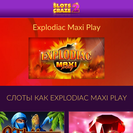
Explodiac Maxi Play
СЛОТЫ КАК EXPLODIAC MAXI PLAY