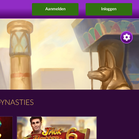
Aanmelden
Inloggen
YNASTIES