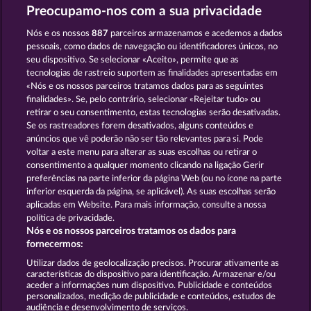
Preocupamo-nos com a sua privacidade
RAMSES BOOK
LUCKY PHARAOH WILD
Nós e os nossos
887
parceiros armazenamos e acedemos a dados
pessoais, como dados de navegação ou identificadores únicos, no
seu dispositivo. Se selecionar «Aceito», permite que as
tecnologias de rastreio suportem as finalidades apresentadas em
«Nós e os nossos parceiros tratamos dados para as seguintes
finalidades». Se, pelo contrário, selecionar «Rejeitar tudo» ou
retirar o seu consentimento, estas tecnologias serão desativadas.
JACK POTTER & THE BOOK OF DYNASTIES 6
JACK POTTER AND THE BOOK OF TEOS
Se os rastreadores forem desativados, alguns conteúdos e
anúncios que vê poderão não ser tão relevantes para si. Pode
voltar a este menu para alterar as suas escolhas ou retirar o
consentimento a qualquer momento clicando na ligação Gerir
Termos e Condições
preferências na parte inferior da página Web (ou no ícone na parte
inferior esquerda da página, se aplicável). As suas escolhas serão
Declaração de Privacidade
Marca
aplicadas em Website. Para mais informação, consulte a nossa
política de privacidade.
Nós e os nossos parceiros tratamos os dados para
Empresa
Perguntas frequentes
Facebook
fornecermos:
Enviar pedido de rescisão
Utilizar dados de geolocalização precisos. Procurar ativamente as
características do dispositivo para identificação. Armazenar e/ou
aceder a informações num dispositivo. Publicidade e conteúdos
personalizados, medição de publicidade e conteúdos, estudos de
audiência e desenvolvimento de serviços.