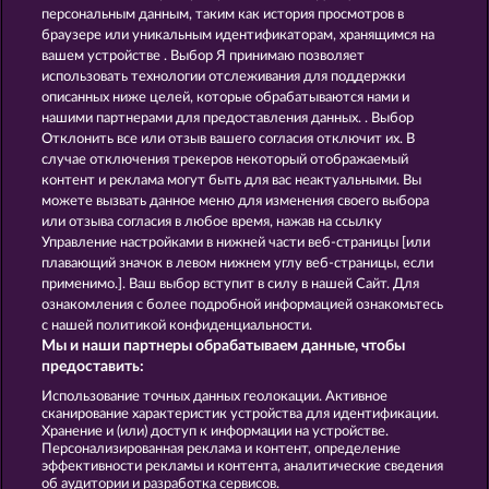
персональным данным, таким как история просмотров в
JACK POTTER & THE BOOK OF DYNASTIES 6
JACK POTTER AND THE BOOK OF TEOS
браузере или уникальным идентификаторам, хранящимся на
вашем устройстве . Выбор Я принимаю позволяет
использовать технологии отслеживания для поддержки
описанных ниже целей, которые обрабатываются нами и
нашими партнерами для предоставления данных. . Выбор
Отклонить все или отзыв вашего согласия отключит их. В
случае отключения трекеров некоторый отображаемый
контент и реклама могут быть для вас неактуальными. Вы
LUCKY PHARAOH WILD
CLEOPATRA'S CROWN
можете вызвать данное меню для изменения своего выбора
или отзыва согласия в любое время, нажав на ссылку
Управление настройками в нижней части веб-страницы [или
плавающий значок в левом нижнем углу веб-страницы, если
Правила
КОНФИДЕНЦИАЛЬНОСТЬ
применимо.]. Ваш выбор вступит в силу в нашей Сайт. Для
ознакомления с более подробной информацией ознакомьтесь
О компании
Компания
ЧаВо
с нашей политикой конфиденциальности.
Мы и наши партнеры обрабатываем данные, чтобы
Facebook
предоставить:
Использование точных данных геолокации. Активное
Отправить Запрос об Отказе
сканирование характеристик устройства для идентификации.
Хранение и (или) доступ к информации на устройстве.
Персонализированная реклама и контент, определение
эффективности рекламы и контента, аналитические сведения
об аудитории и разработка сервисов.