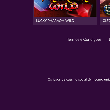
LUCKY PHARAOH WILD
CLE
Termos e Condições
Os jogos de cassino social têm como únic