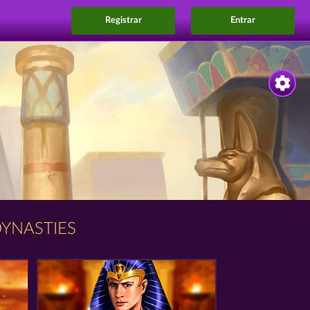
Registrar
Entrar
YNASTIES