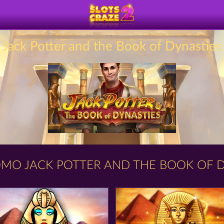
Jack Potter and the Book of Dynasties
OMO JACK POTTER AND THE BOOK OF D