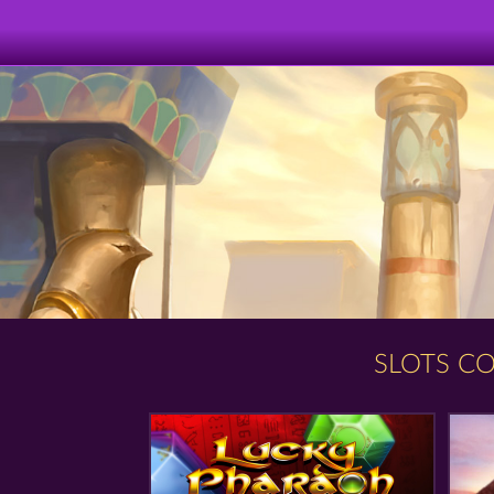
SLOTS C