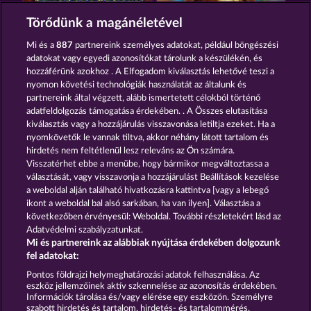
CLEOPATRA'S CROWN
JACK POTTER AND THE BOOK OF TEOS
Törődünk a magánéletével
Mi és a
887
partnereink személyes adatokat, például böngészési
adatokat vagy egyedi azonosítókat tárolunk a készülékén, és
hozzáférünk azokhoz . A Elfogadom kiválasztás lehetővé teszi a
nyomon követési technológiák használatát az általunk és
partnereink által végzett, alább ismertetett célokból történő
adatfeldolgozás támogatása érdekében. . A Összes elutasítása
JACK POTTER & THE BOOK OF DYNASTIES 6
RAMSES BOOK
kiválasztás vagy a hozzájárulás visszavonása letiltja ezeket. Ha a
nyomkövetők le vannak tiltva, akkor néhány látott tartalom és
hirdetés nem feltétlenül lesz releváns az Ön számára.
Visszatérhet ebbe a menübe, hogy bármikor megváltoztassa a
Részvételi feltételek
választását, vagy visszavonja a hozzájárulást Beállítások kezelése
a weboldal alján található hivatkozásra kattintva [vagy a lebegő
Adatkezelési tájékoztató
Impresszum
ikont a weboldal bal alsó sarkában, ha van ilyen]. Választása a
következőben érvényesül: Weboldal. További részletekért lásd az
Adatvédelmi szabályzatunkat.
A cég
GYIK
Facebook
Mi és partnereink az alábbiak nyújtása érdekében dolgozunk
fel adatokat:
Visszavonási kérelem benyújtása
Pontos földrajzi helymeghatározási adatok felhasználása. Az
eszköz jellemzőinek aktív szkennelése az azonosítás érdekében.
Információk tárolása és/vagy elérése egy eszközön. Személyre
szabott hirdetés és tartalom, hirdetés- és tartalommérés,