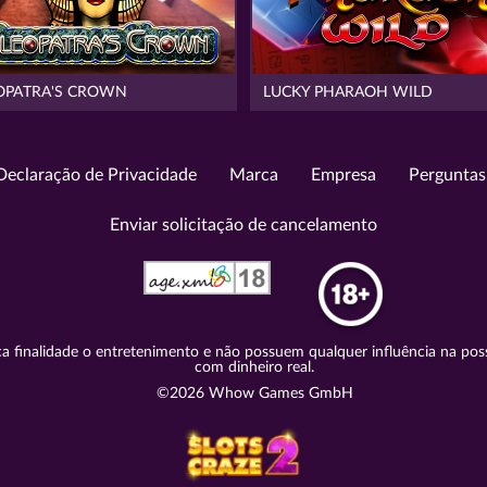
OPATRA'S CROWN
LUCKY PHARAOH WILD
Declaração de Privacidade
Marca
Empresa
Perguntas
Enviar solicitação de cancelamento
a finalidade o entretenimento e não possuem qualquer influência na poss
com dinheiro real.
©2026 Whow Games GmbH