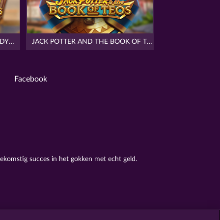
JACK POTTER & THE BOOK OF DYNASTIES 6
JACK POTTER AND THE BOOK OF TEOS
Facebook
oekomstig succes in het gokken met echt geld.