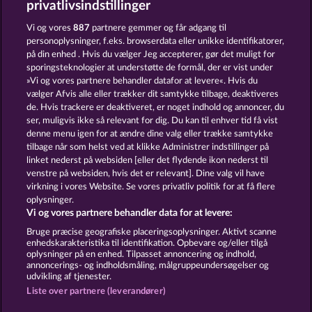
privatlivsindstillinger
RAMSES BOOK
JACK POTTER AND THE BOOK OF TEOS
Vi og vores
887
partnere gemmer og får adgang til
personoplysninger, f.eks. browserdata eller unikke identifikatorer,
på din enhed . Hvis du vælger Jeg accepterer, gør det muligt for
sporingsteknologier at understøtte de formål, der er vist under
»Vi og vores partnere behandler datafor at levere«. Hvis du
vælger Afvis alle eller trækker dit samtykke tilbage, deaktiveres
de. Hvis trackere er deaktiveret, er noget indhold og annoncer, du
ser, muligvis ikke så relevant for dig. Du kan til enhver tid få vist
CLEOPATRA'S CROWN
PHARAOS RICHES
denne menu igen for at ændre dine valg eller trække samtykke
tilbage når som helst ved at klikke Administrer indstillinger på
linket nederst på websiden [eller det flydende ikon nederst til
Vilkår og betingelser
Datasikkerhed
venstre på websiden, hvis det er relevant]. Dine valg vil have
virkning i vores Website. Se vores privatliv politik for at få flere
oplysninger.
Kontakt
Virksomhed
FAQ
Facebook
Vi og vores partnere behandler data for at levere:
Indsend anmodning om tilbagetrækning
Bruge præcise geografiske placeringsoplysninger. Aktivt scanne
enhedskarakteristika til identifikation. Opbevare og/eller tilgå
oplysninger på en enhed. Tilpasset annoncering og indhold,
annoncerings- og indholdsmåling, målgruppeundersøgelser og
udvikling af tjenester.
Liste over partnere (leverandører)