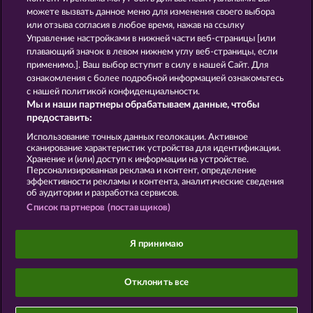
SNEGUROCHKA
HALLOW REELS
можете вызвать данное меню для изменения своего выбора
или отзыва согласия в любое время, нажав на ссылку
Управление настройками в нижней части веб-страницы [или
плавающий значок в левом нижнем углу веб-страницы, если
Правила
КОНФИДЕНЦИАЛЬНОСТЬ
применимо.]. Ваш выбор вступит в силу в нашей Сайт. Для
ознакомления с более подробной информацией ознакомьтесь
О компании
Компания
ЧаВо
с нашей политикой конфиденциальности.
Мы и наши партнеры обрабатываем данные, чтобы
Facebook
предоставить:
Использование точных данных геолокации. Активное
Отправить Запрос об Отказе
сканирование характеристик устройства для идентификации.
Хранение и (или) доступ к информации на устройстве.
Персонализированная реклама и контент, определение
эффективности рекламы и контента, аналитические сведения
об аудитории и разработка сервисов.
Список партнеров (поставщиков)
Данный портал предназначен исключительно
для развлекательных целей и абсолютно не
Я принимаю
влияет на потенциальный успех при игре на
реальные деньги.
©2026 Whow Games GmbH
Отклонить все