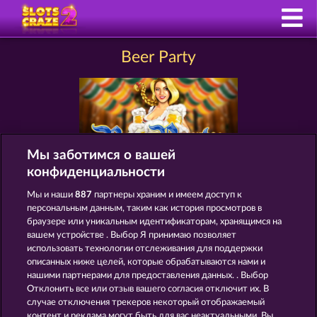
Beer Party
Мы заботимся о вашей
конфиденциальности
Мы и наши
887
партнеры храним и имеем доступ к
СЛОТЫ КАК BEER PARTY
персональным данным, таким как история просмотров в
браузере или уникальным идентификаторам, хранящимся на
вашем устройстве . Выбор Я принимаю позволяет
использовать технологии отслеживания для поддержки
описанных ниже целей, которые обрабатываются нами и
нашими партнерами для предоставления данных. . Выбор
Отклонить все или отзыв вашего согласия отключит их. В
случае отключения трекеров некоторый отображаемый
контент и реклама могут быть для вас неактуальными. Вы