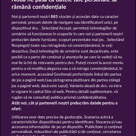
5 EMBER WILDS
JUICY JESTER
rămână confidențiale
Noi și partenerii noștri
885
stocăm și accesăm date cu caracter
personal, precum datele de navigare sau identificatorii unici, pe
dispozitivul dvs. . Selectând Accept, permiteți tehnologiilor de
urmărire să funcționeze în scopurile în care noi și partenerii noștri
prelucrăm datele furnizate, scopuri prezentate mai jos. . Selectând
Respingeți toate sau retragându-vă consimțământul, le veți
EGYPTIAN MOON
SIMPLY THE BEST
dezactiva. Dacă tehnologiile de urmărire sunt dezactivate, este
posibil ca o parte din conținut și anunțurile pe care le vedeți să nu
mai fie la fel de relevante pentru dvs. Puteți reveni la acest meniu
Termeni și condiții
pentru a vă modifica alegerea sau a vă retrage consimțământul, în
orice moment, accesând Gestionați preferințele linkul din partea
de jos a paginii web [sau pictograma plutitoare din partea stângă
Declarație de confidențialitate
jos a paginii web, dacă este cazul]. Varianta aleasă de dvs. va intra
în vigoare în cadrul Site-ul web. Pentru detalii suplimentare, vă
Asistență tehnică
Firmă
rugăm să ne consultați politica privind confidențialitatea.
Atât noi, cât și partenerii noștri prelucrăm datele pentru a
Întrebări frecvente
Facebook
oferi:
Utilizarea unor date precise de geolocație. Scanarea activă a
caracteristicilor dispozitivului pentru identificare. Stocarea și/sau
Trimite Cererea de Retragere
accesarea informațiilor de pe un dispozitiv. Publicitate și conținut
personalizat, măsurători ale publicității și de conținut, cercetarea