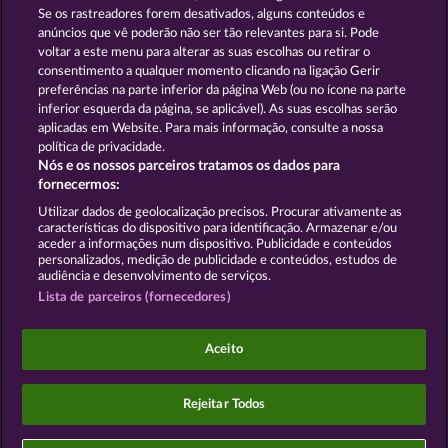
HALLOW REELS
SNEGUROCHKA
Se os rastreadores forem desativados, alguns conteúdos e
anúncios que vê poderão não ser tão relevantes para si. Pode
voltar a este menu para alterar as suas escolhas ou retirar o
consentimento a qualquer momento clicando na ligação Gerir
Termos e Condições
preferências na parte inferior da página Web (ou no ícone na parte
inferior esquerda da página, se aplicável). As suas escolhas serão
Declaração de Privacidade
Marca
aplicadas em Website. Para mais informação, consulte a nossa
política de privacidade.
Nós e os nossos parceiros tratamos os dados para
Empresa
Perguntas frequentes
Facebook
fornecermos:
Enviar pedido de rescisão
Utilizar dados de geolocalização precisos. Procurar ativamente as
características do dispositivo para identificação. Armazenar e/ou
aceder a informações num dispositivo. Publicidade e conteúdos
personalizados, medição de publicidade e conteúdos, estudos de
audiência e desenvolvimento de serviços.
Lista de parceiros (fornecedores)
Os jogos do Casino social destinam-se apenas a fins
de entretenimento e não têm qualquer influência
Aceito
em qualquer possível sucesso futuro ao jogar com
dinheiro real.
©2026 Whow Games GmbH
Rejeitar Todos