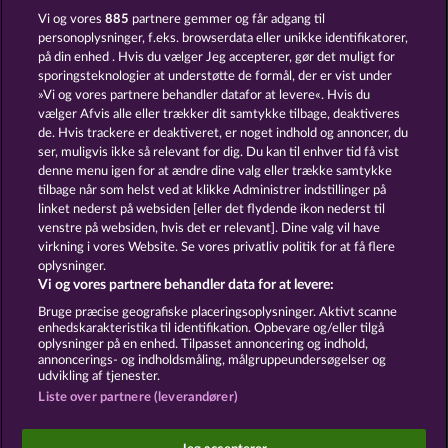
SIMPLY THE BEST
5 EMBER WILDS
Vi og vores
885
partnere gemmer og får adgang til
personoplysninger, f.eks. browserdata eller unikke identifikatorer,
på din enhed . Hvis du vælger Jeg accepterer, gør det muligt for
sporingsteknologier at understøtte de formål, der er vist under
»Vi og vores partnere behandler datafor at levere«. Hvis du
vælger Afvis alle eller trækker dit samtykke tilbage, deaktiveres
de. Hvis trackere er deaktiveret, er noget indhold og annoncer, du
ser, muligvis ikke så relevant for dig. Du kan til enhver tid få vist
SUPER DUPER MOORHUHN
EGYPTIAN MOON
denne menu igen for at ændre dine valg eller trække samtykke
tilbage når som helst ved at klikke Administrer indstillinger på
linket nederst på websiden [eller det flydende ikon nederst til
Vilkår og betingelser
Datasikkerhed
venstre på websiden, hvis det er relevant]. Dine valg vil have
virkning i vores Website. Se vores privatliv politik for at få flere
oplysninger.
Kontakt
Virksomhed
FAQ
Facebook
Vi og vores partnere behandler data for at levere:
Indsend anmodning om tilbagetrækning
Bruge præcise geografiske placeringsoplysninger. Aktivt scanne
enhedskarakteristika til identifikation. Opbevare og/eller tilgå
oplysninger på en enhed. Tilpasset annoncering og indhold,
annoncerings- og indholdsmåling, målgruppeundersøgelser og
udvikling af tjenester.
Liste over partnere (leverandører)
Sociale kasinospil har udelukkende et
underholdningsformål og har absolut ingen