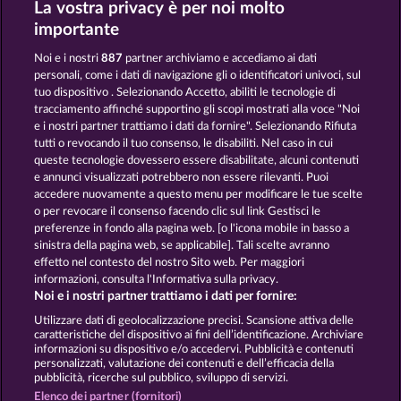
La vostra privacy è per noi molto
DRAGONHEART THE NIBELUNG LEGENDS
VALKYRIES - THE NIBELUNG LEGENDS
importante
Noi e i nostri
887
partner archiviamo e accediamo ai dati
personali, come i dati di navigazione gli o identificatori univoci, sul
tuo dispositivo . Selezionando Accetto, abiliti le tecnologie di
tracciamento affinché supportino gli scopi mostrati alla voce "Noi
e i nostri partner trattiamo i dati da fornire". Selezionando Rifiuta
PHANTOMS MIRROR
MYSTIC FORCE
tutti o revocando il tuo consenso, le disabiliti. Nel caso in cui
queste tecnologie dovessero essere disabilitate, alcuni contenuti
e annunci visualizzati potrebbero non essere rilevanti. Puoi
accedere nuovamente a questo menu per modificare le tue scelte
Termini e condizioni
o per revocare il consenso facendo clic sul link Gestisci le
preferenze in fondo alla pagina web. [o l'icona mobile in basso a
Informativa sulla privacy
Note legali
sinistra della pagina web, se applicabile]. Tali scelte avranno
effetto nel contesto del nostro Sito web. Per maggiori
Società
FAQ
Facebook
informazioni, consulta l'Informativa sulla privacy.
Noi e i nostri partner trattiamo i dati per fornire:
Invia richiesta di recesso
Utilizzare dati di geolocalizzazione precisi. Scansione attiva delle
caratteristiche del dispositivo ai fini dell’identificazione. Archiviare
informazioni su dispositivo e/o accedervi. Pubblicità e contenuti
personalizzati, valutazione dei contenuti e dell’efficacia della
pubblicità, ricerche sul pubblico, sviluppo di servizi.
Elenco dei partner (fornitori)