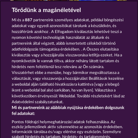
PHANTOMS MIRROR
MAGIC MIRROR
Törődünk a magánéletével
Mi és a
887
partnereink személyes adatokat, például böngészési
adatokat vagy egyedi azonosítókat tárolunk a készülékén, és
hozzáférünk azokhoz . A Elfogadom kiválasztás lehetővé teszi a
nyomon követési technológiák használatát az általunk és
partnereink által végzett, alább ismertetett célokból történő
adatfeldolgozás támogatása érdekében. . A Összes elutasítása
THE GRIFFIN
CREATURES OF THE NIGHT
kiválasztás vagy a hozzájárulás visszavonása letiltja ezeket. Ha a
nyomkövetők le vannak tiltva, akkor néhány látott tartalom és
hirdetés nem feltétlenül lesz releváns az Ön számára.
Visszatérhet ebbe a menübe, hogy bármikor megváltoztassa a
Részvételi feltételek
választását, vagy visszavonja a hozzájárulást Beállítások kezelése
a weboldal alján található hivatkozásra kattintva [vagy a lebegő
Adatkezelési tájékoztató
Impresszum
ikont a weboldal bal alsó sarkában, ha van ilyen]. Választása a
következőben érvényesül: Weboldal. További részletekért lásd az
Adatvédelmi szabályzatunkat.
A cég
GYIK
Facebook
Mi és partnereink az alábbiak nyújtása érdekében dolgozunk
fel adatokat:
Visszavonási kérelem benyújtása
Pontos földrajzi helymeghatározási adatok felhasználása. Az
eszköz jellemzőinek aktív szkennelése az azonosítás érdekében.
Információk tárolása és/vagy elérése egy eszközön. Személyre
szabott hirdetés és tartalom, hirdetés- és tartalommérés,