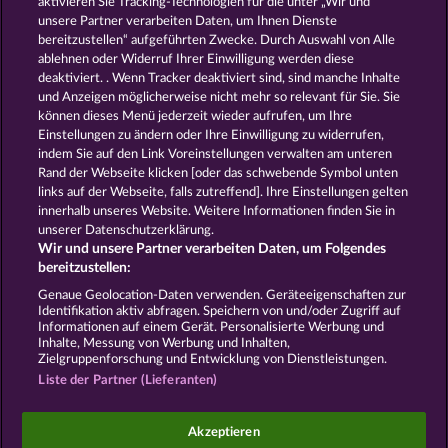
aktivieren Sie Tracking-Technologien für die unter „Wir und
THE GRIFFIN
MAGIC MIRROR
unsere Partner verarbeiten Daten, um Ihnen Dienste
bereitzustellen“ aufgeführten Zwecke. Durch Auswahl von Alle
ablehnen oder Widerruf Ihrer Einwilligung werden diese
deaktiviert. . Wenn Tracker deaktiviert sind, sind manche Inhalte
und Anzeigen möglicherweise nicht mehr so ​​relevant für Sie. Sie
können dieses Menü jederzeit wieder aufrufen, um Ihre
Einstellungen zu ändern oder Ihre Einwilligung zu widerrufen,
PHANTOMS MIRROR
VALKYRIES - THE NIBELUNG LEGENDS
indem Sie auf den Link Voreinstellungen verwalten am unteren
Rand der Webseite klicken [oder das schwebende Symbol unten
links auf der Webseite, falls zutreffend]. Ihre Einstellungen gelten
innerhalb unseres Website. Weitere Informationen finden Sie in
AGB
Datenschutz
Impressum
unserer Datenschutzerklärung.
Wir und unsere Partner verarbeiten Daten, um Folgendes
Unternehmensseite
FAQ
Facebook
bereitzustellen:
Genaue Geolocation-Daten verwenden. Geräteeigenschaften zur
Identifikation aktiv abfragen. Speichern von und/oder Zugriff auf
Widerruf einreichen
Informationen auf einem Gerät. Personalisierte Werbung und
Inhalte, Messung von Werbung und Inhalten,
Zielgruppenforschung und Entwicklung von Dienstleistungen.
Liste der Partner (Lieferanten)
Social Casino Spiele dienen der reinen Unterhaltung
Akzeptieren
und haben keinen Einfluss auf mögliche künftige