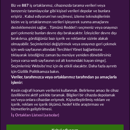
AURA OF JUPITER
DEMI GODS V
Biz ve
887
iş ortaklarımız, cihazınızda tarama verileri veya
benzersiz tanımlayıcılar gibi kişisel verileri depolar ve bunlara
erişiriz . Kabul ediyorum'nın seçilmesi, izleme teknolojilerinin
bizim ve iş ortaklarımızın verileri işleyerek sunma amaçlarını
desteklemesini sağlar. . Tümünü Reddet'ı seçmeniz veya onayınızı
geri çekmeniz bunları devre dışı bırakacaktır. İzleyiciler devre dışı
bırakılırsa, gördüğünüz bazı içerik ve reklamlar sizinle alakalı
olmayabilir. Seçimlerinizi değiştirmek veya onayınızı geri çekmek
POSEIDON'S RISING
THE GUARDIAN GOD: HEIMDALL'S HORN
için web sayfasının altındaki Tercihleri Yönet bağlantısına
tıklayarak istediğiniz zaman bu menüye yeniden dönebilirsiniz
[veya varsa web sayfasının sol alt kısmındaki kayan simge].
Hüküm ve Koşullar
Gizlilik Beyanı
Künye
Seçimleriniz Website'mız için de etkili olacaktır. Daha fazla ayrıntı
için Gizlilik Politikamıza bakın.
Veriler, tarafımızca veya ortaklarımız tarafından şu amaçlarla
Şirket
SSS
Facebook
işlenir:
İptal talebini gönder
Kesin coğrafi konum verilerini kullanmak. Belirleme amacı ile cihaz
özelliklerini aktif şekilde taramak. Bilgileri bir cihazda depolamak
ve/veya onlara cihazdan erişmek. Kişiselleştirilmiş reklam ve
içerik, reklam ve içerik ölçümü, hedef kitle araştırması ve
hizmetlerin geliştirilmesi.
İş Ortakları Listesi (satıcılar)
Sosyal casino oyunları sadece eğlence amaçlıdır ve
gerçek parayla oynanan kumar oyunlarında