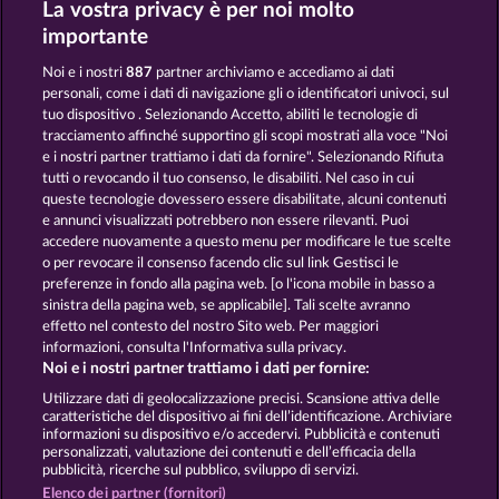
La vostra privacy è per noi molto
DEMI GODS V
THE GUARDIAN GOD: HEIMDALL'S HORN
importante
Noi e i nostri
887
partner archiviamo e accediamo ai dati
personali, come i dati di navigazione gli o identificatori univoci, sul
tuo dispositivo . Selezionando Accetto, abiliti le tecnologie di
tracciamento affinché supportino gli scopi mostrati alla voce "Noi
e i nostri partner trattiamo i dati da fornire". Selezionando Rifiuta
POSEIDON'S RISING
GATES OF ISHTAR
tutti o revocando il tuo consenso, le disabiliti. Nel caso in cui
queste tecnologie dovessero essere disabilitate, alcuni contenuti
e annunci visualizzati potrebbero non essere rilevanti. Puoi
accedere nuovamente a questo menu per modificare le tue scelte
Termini e condizioni
o per revocare il consenso facendo clic sul link Gestisci le
preferenze in fondo alla pagina web. [o l'icona mobile in basso a
Informativa sulla privacy
Note legali
sinistra della pagina web, se applicabile]. Tali scelte avranno
effetto nel contesto del nostro Sito web. Per maggiori
Società
FAQ
Facebook
informazioni, consulta l'Informativa sulla privacy.
Noi e i nostri partner trattiamo i dati per fornire:
Invia richiesta di recesso
Utilizzare dati di geolocalizzazione precisi. Scansione attiva delle
caratteristiche del dispositivo ai fini dell’identificazione. Archiviare
informazioni su dispositivo e/o accedervi. Pubblicità e contenuti
personalizzati, valutazione dei contenuti e dell’efficacia della
pubblicità, ricerche sul pubblico, sviluppo di servizi.
Elenco dei partner (fornitori)