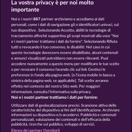
La vostra privacy è per noi molto
GATES OF ISHTAR
DEMI GODS IV - THE GOLDEN ERA
importante
Noi e i nostri
887
partner archiviamo e accediamo ai dati
personali, come i dati di navigazione gli o identificatori univoci, sul
tuo dispositivo . Selezionando Accetto, abiliti le tecnologie di
tracciamento affinché supportino gli scopi mostrati alla voce "Noi
e i nostri partner trattiamo i dati da fornire". Selezionando Rifiuta
AURA OF JUPITER
DEMI GODS V
tutti o revocando il tuo consenso, le disabiliti. Nel caso in cui
queste tecnologie dovessero essere disabilitate, alcuni contenuti
e annunci visualizzati potrebbero non essere rilevanti. Puoi
accedere nuovamente a questo menu per modificare le tue scelte
Termini e condizioni
o per revocare il consenso facendo clic sul link Gestisci le
preferenze in fondo alla pagina web. [o l'icona mobile in basso a
Informativa sulla privacy
Note legali
sinistra della pagina web, se applicabile]. Tali scelte avranno
effetto nel contesto del nostro Sito web. Per maggiori
Società
FAQ
Facebook
informazioni, consulta l'Informativa sulla privacy.
Noi e i nostri partner trattiamo i dati per fornire:
Invia richiesta di recesso
Utilizzare dati di geolocalizzazione precisi. Scansione attiva delle
caratteristiche del dispositivo ai fini dell’identificazione. Archiviare
informazioni su dispositivo e/o accedervi. Pubblicità e contenuti
personalizzati, valutazione dei contenuti e dell’efficacia della
pubblicità, ricerche sul pubblico, sviluppo di servizi.
Elenco dei partner (fornitori)