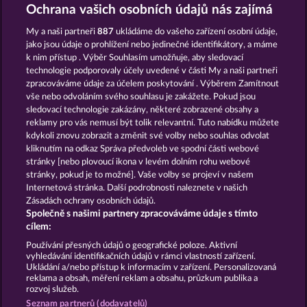
FRUITS & WILDS 2
EXPLODIAC MAXI PLAY
Ochrana vašich osobních údajů nás zajímá
My a naši partneři
887
ukládáme do vašeho zařízení osobní údaje,
jako jsou údaje o prohlížení nebo jedinečné identifikátory, a máme
k nim přístup . Výběr Souhlasím umožňuje, aby sledovací
technologie podporovaly účely uvedené v části My a naši partneři
zpracováváme údaje za účelem poskytování . Výběrem Zamítnout
vše nebo odvoláním svého souhlasu je zakážete. Pokud jsou
BACK TO THE FRUITS
5 EMBER WILDS
sledovací technologie zakázány, některé zobrazené obsahy a
reklamy pro vás nemusí být tolik relevantní. Tuto nabídku můžete
kdykoli znovu zobrazit a změnit své volby nebo souhlas odvolat
kliknutím na odkaz Správa předvoleb ve spodní části webové
Podmínky
Prohlášení o ochraně údajů
stránky [nebo plovoucí ikona v levém dolním rohu webové
stránky, pokud je to možné]. Vaše volby se projeví v našem
Kontakt
Společnost
Časté dotazy
Internetová stránka. Další podrobnosti naleznete v našich
Zásadách ochrany osobních údajů.
Společně s našimi partnery zpracováváme údaje s tímto
Facebook
cílem:
Podat Žádost o Odstoupení
Používání přesných údajů o geografické poloze. Aktivní
vyhledávání identifikačních údajů v rámci vlastností zařízení.
Ukládání a/nebo přístup k informacím v zařízení. Personalizovaná
reklama a obsah, měření reklam a obsahu, průzkum publika a
rozvoj služeb.
Seznam partnerů (dodavatelů)