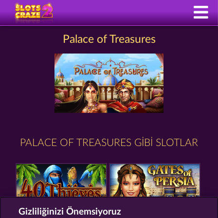
Palace of Treasures
PALACE OF TREASURES GIBI SLOTLAR
Gizliliğinizi Önemsiyoruz