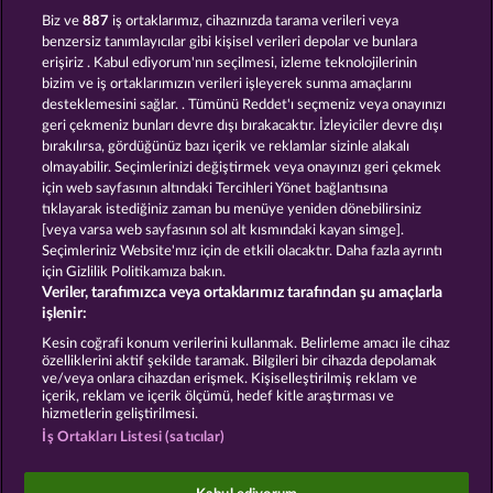
40 THIEVES
GATES OF PERSIA
Biz ve
887
iş ortaklarımız, cihazınızda tarama verileri veya
benzersiz tanımlayıcılar gibi kişisel verileri depolar ve bunlara
erişiriz . Kabul ediyorum'nın seçilmesi, izleme teknolojilerinin
bizim ve iş ortaklarımızın verileri işleyerek sunma amaçlarını
desteklemesini sağlar. . Tümünü Reddet'ı seçmeniz veya onayınızı
geri çekmeniz bunları devre dışı bırakacaktır. İzleyiciler devre dışı
bırakılırsa, gördüğünüz bazı içerik ve reklamlar sizinle alakalı
olmayabilir. Seçimlerinizi değiştirmek veya onayınızı geri çekmek
MAGIC BOOK 6
MAGIC BOOK
için web sayfasının altındaki Tercihleri Yönet bağlantısına
tıklayarak istediğiniz zaman bu menüye yeniden dönebilirsiniz
[veya varsa web sayfasının sol alt kısmındaki kayan simge].
Hüküm ve Koşullar
Gizlilik Beyanı
Künye
Seçimleriniz Website'mız için de etkili olacaktır. Daha fazla ayrıntı
için Gizlilik Politikamıza bakın.
Veriler, tarafımızca veya ortaklarımız tarafından şu amaçlarla
Şirket
SSS
Facebook
işlenir:
İptal talebini gönder
Kesin coğrafi konum verilerini kullanmak. Belirleme amacı ile cihaz
özelliklerini aktif şekilde taramak. Bilgileri bir cihazda depolamak
ve/veya onlara cihazdan erişmek. Kişiselleştirilmiş reklam ve
içerik, reklam ve içerik ölçümü, hedef kitle araştırması ve
hizmetlerin geliştirilmesi.
İş Ortakları Listesi (satıcılar)
Sosyal casino oyunları sadece eğlence amaçlıdır ve
gerçek parayla oynanan kumar oyunlarında